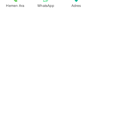
Hemen Ara
WhatsApp
Adres
Hepsini Gör
Son Yazılar